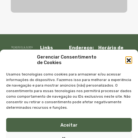
Links
Endereço:
Horário de
Rápidos:
R. Lauro
atendimento:
Gerenciar Consentimento
Início
Muller, 917 –
Segunda à
de Cookies
Fazenda
sexta:
Imóveis
Itajaí, SC –
08:30 – 12:00
Empresa
Usamos tecnologias como cookies para armazenar e/ou acessar
CEP 88301-
13:30 – 18:00
Equipe
informações do dispositivo. Fazemos isso para melhorar a experiência
401
de navegação e para mostrar anúncios (não) personalizados. O
Sábado e
Blog
consentimento para essas tecnologias nos permitirá processar dados
Telefone:
domingo
Contato
como comportamento de navegação ou IDs exclusivos neste site. Não
+55 47
com
Política de
consentir ou retirar o consentimento pode afetar negativamente
3045-4070
agendamento
privacidade
determinados recursos e funções.
WhatsApp:
E-mail:
+55 47
atendimento@bene
Aceitar
99615-9333