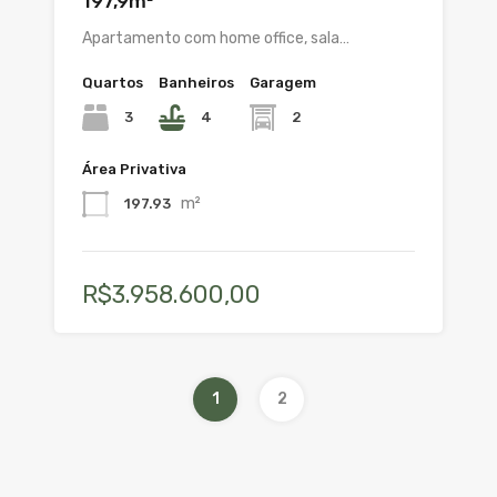
197,9m²
Apartamento com home office, sala…
Quartos
Banheiros
Garagem
3
4
2
Área Privativa
m²
197.93
R$3.958.600,00
1
2