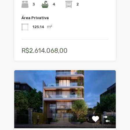
3
4
2
Área Privativa
m²
125.14
R$2.614.068,00