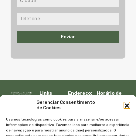
Enviar
Links
Endereço:
Horário de
Rápidos:
R. Lauro
atendimento:
Gerenciar Consentimento
Início
Muller, 917 –
Segunda à
de Cookies
Fazenda
sexta:
Imóveis
Itajaí, SC –
08:30 – 12:00
Empresa
Usamos tecnologias como cookies para armazenar e/ou acessar
CEP 88301-
13:30 – 18:00
Equipe
informações do dispositivo. Fazemos isso para melhorar a experiência
401
de navegação e para mostrar anúncios (não) personalizados. O
Sábado e
Blog
consentimento para essas tecnologias nos permitirá processar dados