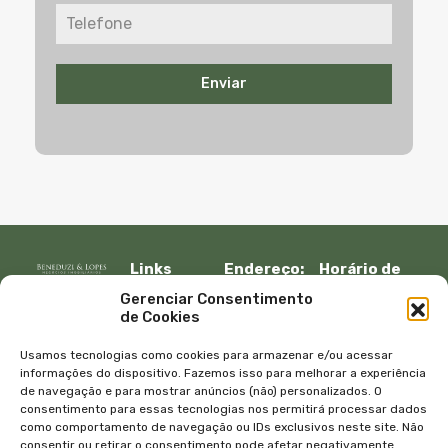
Enviar
Links
Endereço:
Horário de
Rápidos:
R. Lauro
atendimento:
Gerenciar Consentimento
Início
Muller, 917 –
Segunda à
de Cookies
Fazenda
sexta:
Imóveis
Itajaí, SC –
08:30 – 12:00
Empresa
Usamos tecnologias como cookies para armazenar e/ou acessar
CEP 88301-
13:30 – 18:00
Equipe
informações do dispositivo. Fazemos isso para melhorar a experiência
401
de navegação e para mostrar anúncios (não) personalizados. O
Sábado e
Blog
consentimento para essas tecnologias nos permitirá processar dados
Telefone:
domingo
Contato
como comportamento de navegação ou IDs exclusivos neste site. Não
+55 47
com
Política de
consentir ou retirar o consentimento pode afetar negativamente