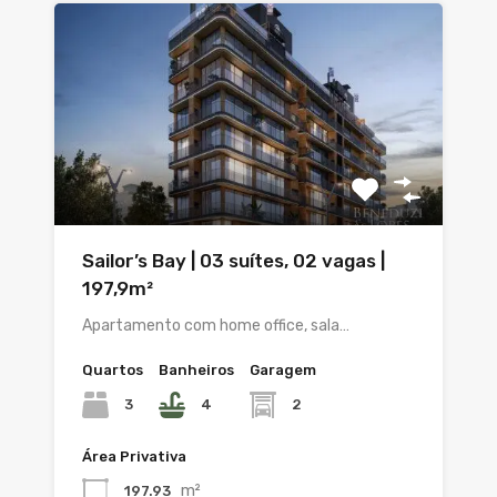
Sailor’s Bay | 03 suítes, 02 vagas |
197,9m²
Apartamento com home office, sala…
Quartos
Banheiros
Garagem
3
4
2
Área Privativa
m²
197.93