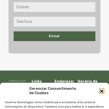
Enviar
Links
Endereço:
Horário de
Rápidos:
R. Lauro
atendimento:
Gerenciar Consentimento
Início
Muller, 917 –
Segunda à
de Cookies
Fazenda
sexta:
Imóveis
Itajaí, SC –
08:30 – 12:00
Empresa
Usamos tecnologias como cookies para armazenar e/ou acessar
CEP 88301-
13:30 – 18:00
Equipe
informações do dispositivo. Fazemos isso para melhorar a experiência
401