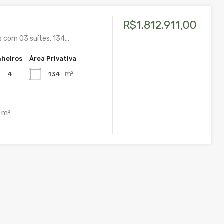
R$1.812.911,00
 com 03 suítes, 134…
heiros
Área Privativa
m²
4
134
m²