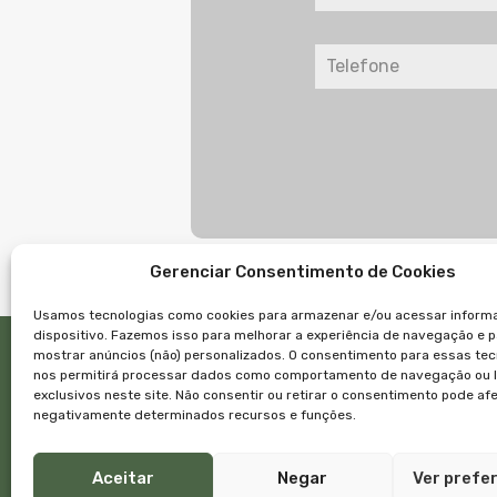
Gerenciar Consentimento de Cookies
Usamos tecnologias como cookies para armazenar e/ou acessar inform
dispositivo. Fazemos isso para melhorar a experiência de navegação e 
mostrar anúncios (não) personalizados. O consentimento para essas tec
Links
nos permitirá processar dados como comportamento de navegação ou 
Início
exclusivos neste site. Não consentir ou retirar o consentimento pode af
Imóve
negativamente determinados recursos e funções.
Empre
Equip
Aceitar
Negar
Ver prefe
Blog