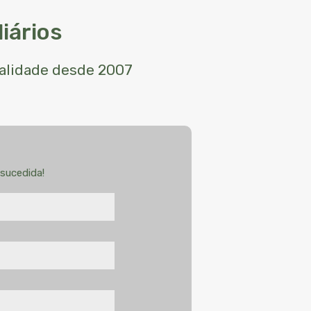
iários
ualidade desde 2007
sucedida!