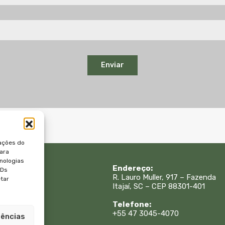
Enviar
ações do
para
nologias
 Rápidos:
Endereço:
IDs
R. Lauro Muller, 917 – Fazenda
etar
Itajaí, SC – CEP 88301-401
is
sa
Telefone:
e
+55 47 3045-4070
rências