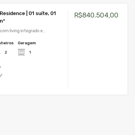
esidence | 01 suíte, 01
R$840.504,00
m²
om living integrado e…
heiros
Garagem
2
1
a
²