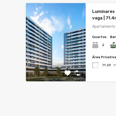
Luminares R
vaga | 71.4
Apartamento c
Quartos
Ban
2
Área Privativ
m
71.39