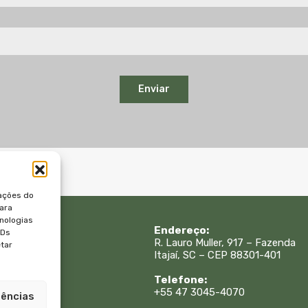
Enviar
ações do
para
nologias
 Rápidos:
Endereço:
IDs
R. Lauro Muller, 917 – Fazenda
etar
Itajaí, SC – CEP 88301-401
is
sa
Telefone:
e
+55 47 3045-4070
rências