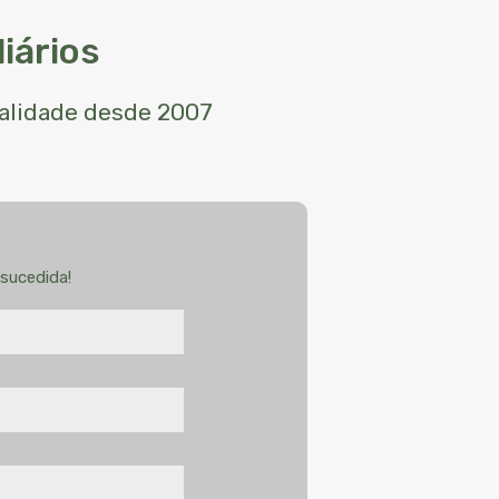
iários
ualidade desde 2007
sucedida!