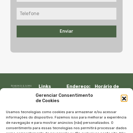
Enviar
Links
Endereço:
Horário de
Rápidos:
R. Lauro
atendimento:
Gerenciar Consentimento
Início
Muller, 917 –
Segunda à
de Cookies
Fazenda
sexta:
Imóveis
Itajaí, SC –
08:30 – 12:00
Empresa
Usamos tecnologias como cookies para armazenar e/ou acessar
CEP 88301-
13:30 – 18:00
Equipe
informações do dispositivo. Fazemos isso para melhorar a experiência
401
de navegação e para mostrar anúncios (não) personalizados. O
Sábado e
Blog
consentimento para essas tecnologias nos permitirá processar dados
Telefone:
domingo
Contato