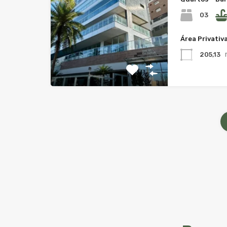
03
Área Privativ
205,13