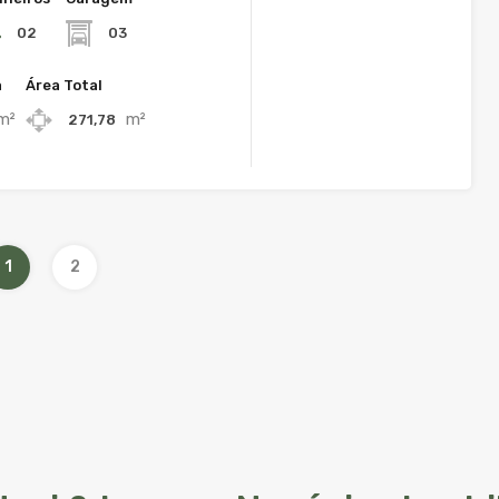
02
03
a
Área Total
m²
m²
271,78
1
2