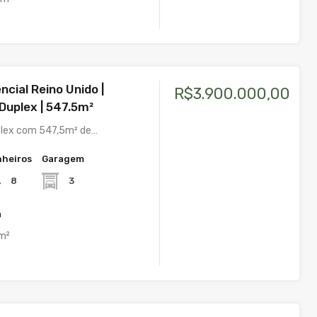
encial Reino Unido |
R$3.900.000,00
Duplex | 547.5m²
plex com 547,5m² de…
heiros
Garagem
8
3
a
m²