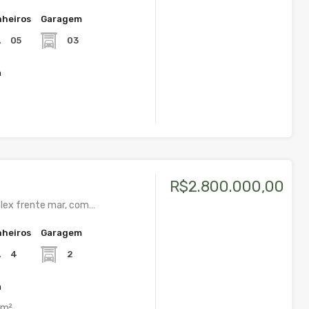
heiros
Garagem
05
03
a
R$2.800.000,00
lex frente mar, com…
heiros
Garagem
4
2
a
m²