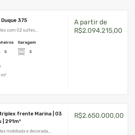
l Duque 375
A partir de
R$2.094.215,00
lex com 02 suítes,…
heiros
Garagem
5
3
a
m²
riplex frente Marina | 03
R$2.650.000,00
s | 291m²
plex mobiliada e decorada,…