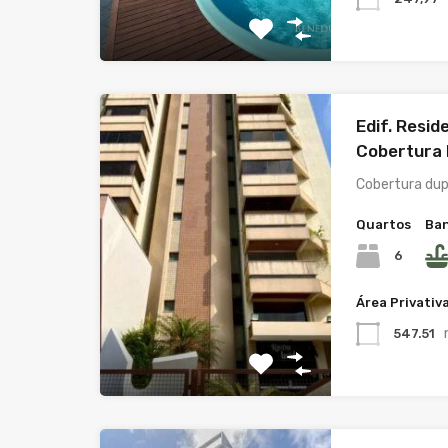
Edif. Resid
Cobertura 
Cobertura du
Quartos
Ban
6
Área Privativ
547.51