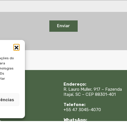
Enviar
ações do
para
nologias
IDs
etar
 Rápidos:
Endereço:
R. Lauro Muller, 917 – Fazenda
Itajaí, SC – CEP 88301-401
is
rências
sa
Telefone:
e
+55 47 3045-4070
WhatsApp:
to
+55 47 99615-9333