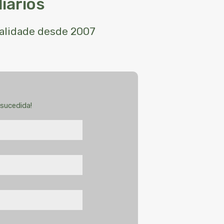
iários
ualidade desde 2007
sucedida!