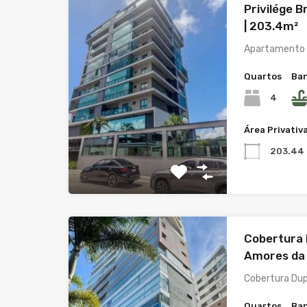
Privilége B
| 203.4m²
Apartamento 
Quartos
Ban
4
Área Privativ
203.44
Cobertura D
Amores da 
Cobertura Dup
Quartos
Ban