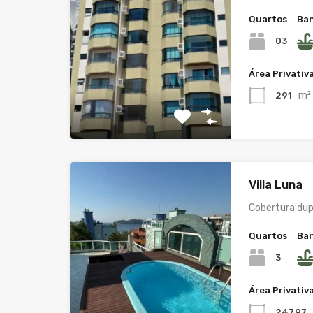
Quartos
Ban
03
Área Privativ
m²
291
Villa Luna
Cobertura dup
Quartos
Ban
3
Área Privativ
247,97