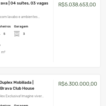
rava | 04 suítes, 03 vagas
R$5.038.653,00
com lavabo e ambientes…
heiros
Garagem
5
3
a
m²
uplex Mobiliada |
R$6.300.000,00
Brava Club House
lex Exclusiva! Imagine viver…
heiros
Garagem