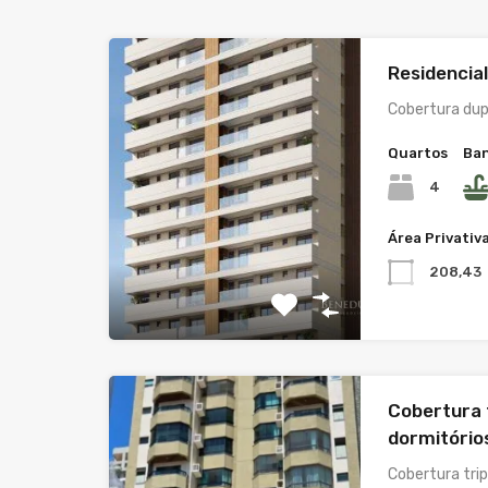
Residencia
Cobertura dup
Quartos
Ban
4
Área Privativ
208,43
Cobertura t
dormitório
Cobertura tri