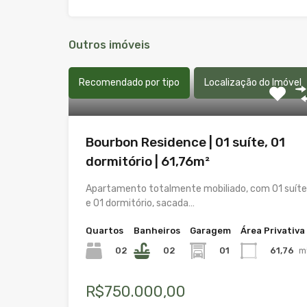
Outros imóveis
Recomendado por tipo
Localização do Imóvel
Bourbon Residence | 01 suíte, 01
dormitório | 61,76m²
Apartamento totalmente mobiliado, com 01 suíte
e 01 dormitório, sacada…
Quartos
Banheiros
Garagem
Área Privativa
02
02
01
61,76
m
R$750.000,00