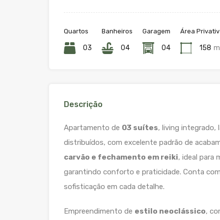
Quartos
Banheiros
Garagem
Área Privati
03
04
04
158
m
Descrição
Apartamento de
03 suítes
, living integrado
distribuídos, com excelente padrão de acaba
carvão e fechamento em reiki
, ideal para
garantindo conforto e praticidade. Conta co
sofisticação em cada detalhe.
Empreendimento de
estilo neoclássico
, c