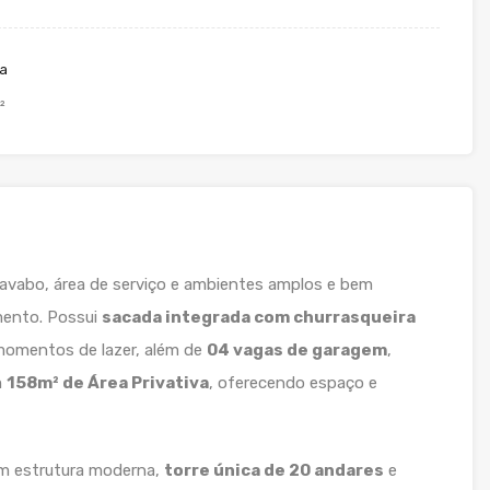
va
²
, lavabo, área de serviço e ambientes amplos e bem
mento. Possui
sacada integrada com churrasqueira
 momentos de lazer, além de
04 vagas de garagem
,
m
158m² de Área Privativa
, oferecendo espaço e
om estrutura moderna,
torre única de 20 andares
e