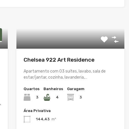
Chelsea 922 Art Residence
Apartamento com 03 suítes, lavabo, sala de
estar/jantar, cozinha, lavanderia,…
Quartos
Banheiros
Garagem
3
4
3
²
Área Privativa
144,43
m²