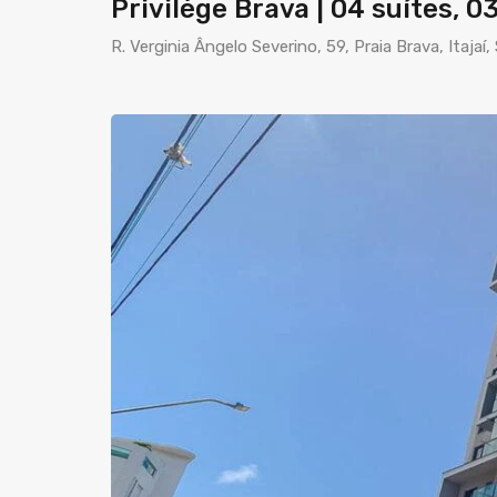
Privilége Brava | 04 suítes, 0
R. Verginia Ângelo Severino, 59, Praia Brava, Itaja