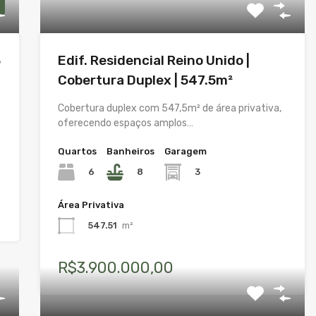
3
Edif. Residencial Reino Unido |
Cobertura Duplex | 547.5m²
Cobertura duplex com 547,5m² de área privativa,
oferecendo espaços amplos…
Quartos
Banheiros
Garagem
6
8
3
Área Privativa
547.51
m²
R$3.900.000,00