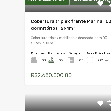
Cobertura triplex frente Marina | 0
dormitórios | 291m²
Cobertura triplex mobiliada e decorada, com 03
suítes, 300 m²…
Quartos
Banheiros
Garagem
Área Privativa
03
05
03
291
m²
R$2.650.000,00