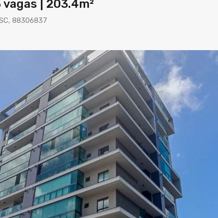
3 vagas | 203.4m²
í, SC, 88306837