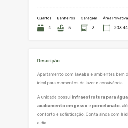
Quartos
Banheiros
Garagem
Área Privativa
4
5
3
203.44
Descrição
Apartamento com
lavabo
e ambientes bem d
ideal para momentos de lazer e convivência.
A unidade possui
infraestrutura para águ
acabamento em gesso
e
porcelanato
, al
conforto e sofisticação. Conta ainda com
hid
a dia.