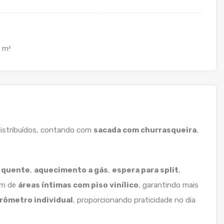
m²
istribuídos, contando com
sacada com churrasqueira
,
a quente
,
aquecimento a gás
,
espera para split
,
ém de
áreas íntimas com piso vinílico
, garantindo mais
rômetro individual
, proporcionando praticidade no dia