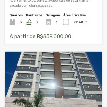
Apartamento 02 suítes, lavabo, sala de estar/jantar,
sacada com churrasqueira,…
Quartos
Banheiros
Garagem
Área Privativa
3
2
1
92,40
m²
A partir de R$859.000,00