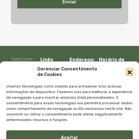
Enviar
Links
Endereço:
Horário de
Rápidos:
R. Lauro
atendimento:
Gerenciar Consentimento
Início
Muller, 917 –
Segunda à
de Cookies
Fazenda
sexta:
Imóveis
Itajaí, SC –
08:30 – 12:00
Empresa
Usamos tecnologias como cookies para armazenar e/ou acessar
CEP 88301-
13:30 – 18:00
Equipe
informações do dispositivo. Fazemos isso para melhorar a experiência
401
de navegação e para mostrar anúncios (não) personalizados. O
Sábado e
Blog
consentimento para essas tecnologias nos permitirá processar dados
Telefone:
domingo
Contato
como comportamento de navegação ou IDs exclusivos neste site. Não
+55 47
com
Política de
consentir ou retirar o consentimento pode afetar negativamente
3045-4070
agendamento
privacidade
determinados recursos e funções.
WhatsApp:
E-mail:
+55 47
atendimento@bene
Aceitar
99615-9333