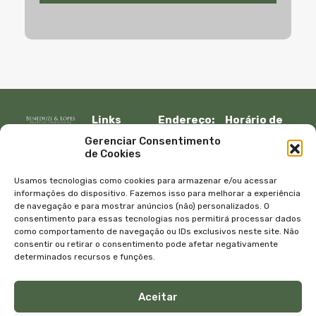
Links
Endereço:
Horário de
Rápidos:
R. Lauro
atendimento:
Gerenciar Consentimento
Início
Muller, 917 –
Segunda à
de Cookies
Fazenda
sexta:
Imóveis
Itajaí, SC –
08:30 – 12:00
Empresa
Usamos tecnologias como cookies para armazenar e/ou acessar
CEP 88301-
13:30 – 18:00
Equipe
informações do dispositivo. Fazemos isso para melhorar a experiência
401
de navegação e para mostrar anúncios (não) personalizados. O
Sábado e
Blog
consentimento para essas tecnologias nos permitirá processar dados
Telefone:
domingo
Contato
como comportamento de navegação ou IDs exclusivos neste site. Não
+55 47
com
Política de
consentir ou retirar o consentimento pode afetar negativamente
3045-4070
agendamento
privacidade
determinados recursos e funções.
WhatsApp:
E-mail:
+55 47
atendimento@bene
Aceitar
99615-9333