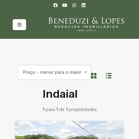
Preço - menor para o maior
Indaial
1
para
1
de
1
propriedades