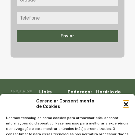
Enviar
Links
Endereço:
Horário de
Rápidos:
R. Lauro
atendimento:
Gerenciar Consentimento
Início
Muller, 917 –
Segunda à
de Cookies
Fazenda
sexta:
Imóveis
Itajaí, SC –
08:30 – 12:00
Empresa
Usamos tecnologias como cookies para armazenar e/ou acessar
CEP 88301-
13:30 – 18:00
Equipe
informações do dispositivo. Fazemos isso para melhorar a experiência
401
de navegação e para mostrar anúncios (não) personalizados. O
Sábado e
Blog
consentimento para essas tecnologias nos permitirá processar dados