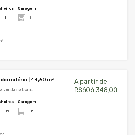
heiros
Garagem
1
1
a
m²
1 dormitório | 44,60 m²
A partir de
R$606.348,00
à venda no Dom…
heiros
Garagem
01
01
a
m²