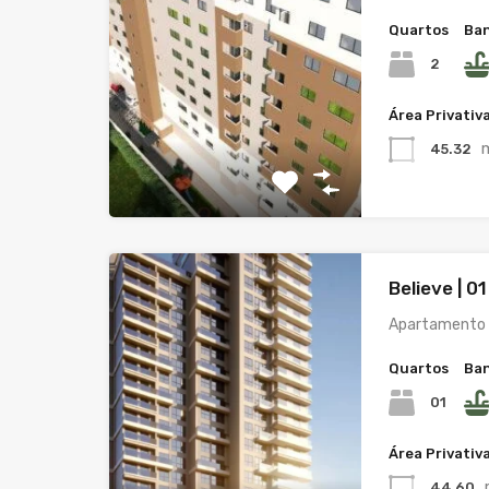
Quartos
Ban
2
Área Privativ
45.32
Believe | 0
Apartamento 
Quartos
Ban
01
Área Privativ
44,60