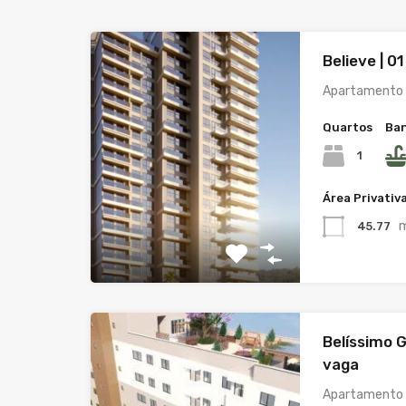
Believe | 0
Apartamento c
Quartos
Ban
1
Área Privativ
45.77
Belíssimo G
vaga
Apartamento c