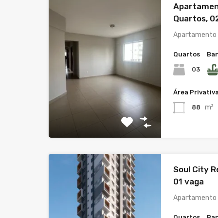
Apartament
Quartos, 0
Apartamento 
Quartos
Ban
03
Área Privativ
m²
88
Soul City R
01 vaga
Apartamento 
Quartos
Ban