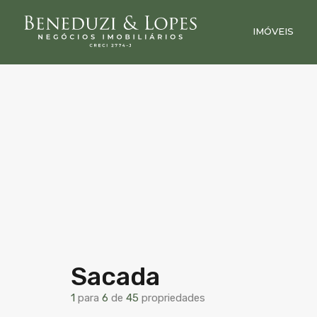
IMÓVEIS
Sacada
1
para
6
de
45
propriedades