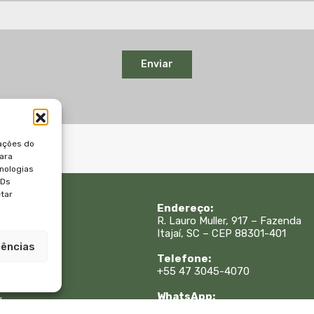
Enviar
ações do
para
nologias
IDs
etar
 Rápidos:
Endereço:
R. Lauro Muller, 917 – Fazenda
Itajaí, SC – CEP 88301-401
is
rências
sa
Telefone:
e
+55 47 3045-4070
WhatsApp:
to
+55 47 99615-9333