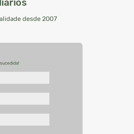
iários
ualidade desde 2007
sucedida!