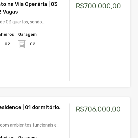
o na Vila Operária | 03
R$700.000,00
2 Vagas
de 03 quartos, sendo…
heiros
Garagem
02
02
a
esidence | 01 dormitório,
R$706.000,00
com ambientes funcionais e…
heiros
Garagem