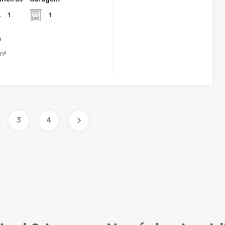
1
1
a
m²
3
4