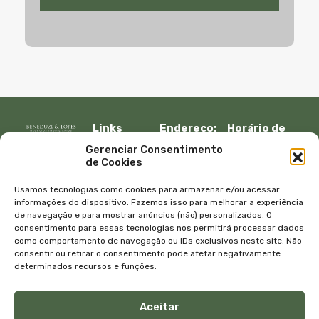
Links
Endereço:
Horário de
Rápidos:
R. Lauro
atendimento:
Gerenciar Consentimento
Início
Muller, 917 –
Segunda à
de Cookies
Fazenda
sexta:
Imóveis
Itajaí, SC –
08:30 – 12:00
Empresa
Usamos tecnologias como cookies para armazenar e/ou acessar
CEP 88301-
13:30 – 18:00
Equipe
informações do dispositivo. Fazemos isso para melhorar a experiência
401
de navegação e para mostrar anúncios (não) personalizados. O
Sábado e
Blog
consentimento para essas tecnologias nos permitirá processar dados
Telefone:
domingo
Contato
como comportamento de navegação ou IDs exclusivos neste site. Não
+55 47
com
Política de
consentir ou retirar o consentimento pode afetar negativamente
3045-4070
agendamento
privacidade
determinados recursos e funções.
WhatsApp:
E-mail:
+55 47
atendimento@bene
Aceitar
99615-9333