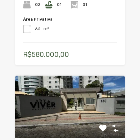
02
01
01
Área Privativa
m²
62
R$580.000,00