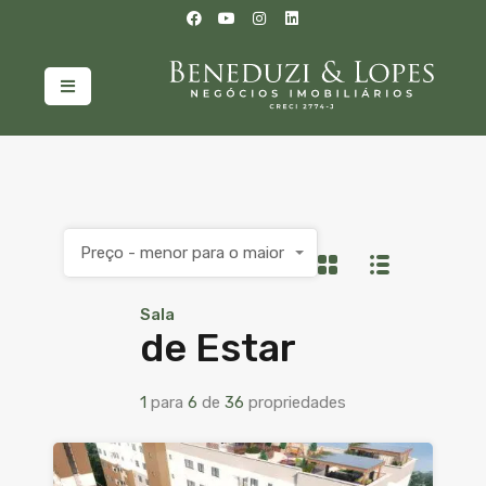
Preço - menor para o maior
Sala
de Estar
1
para
6
de
36
propriedades