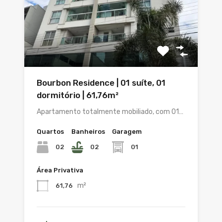
Bourbon Residence | 01 suíte, 01
dormitório | 61,76m²
Apartamento totalmente mobiliado, com 01…
Quartos
Banheiros
Garagem
02
02
01
Área Privativa
m²
61,76