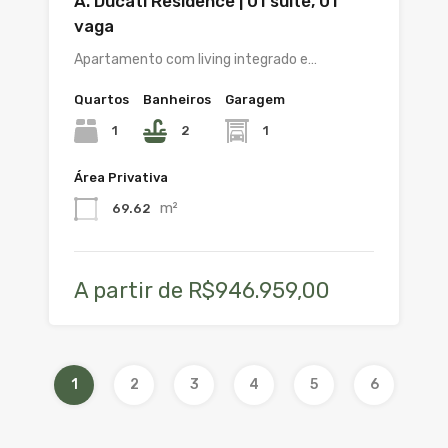
A. Ducati Residence | 01 suíte, 01
vaga
Apartamento com living integrado e…
Quartos
Banheiros
Garagem
1
2
1
Área Privativa
m²
69.62
A partir de R$946.959,00
1
2
3
4
5
6