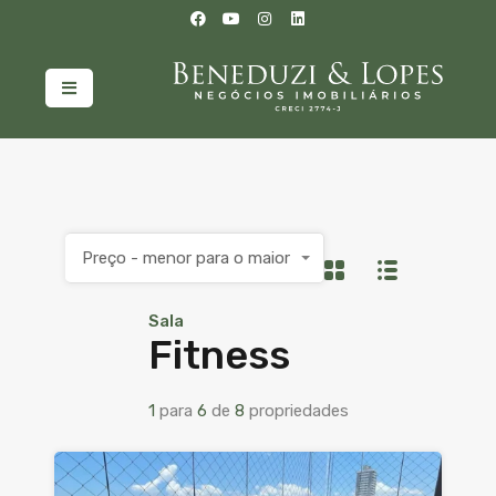
Preço - menor para o maior
Sala
Fitness
1
para
6
de
8
propriedades