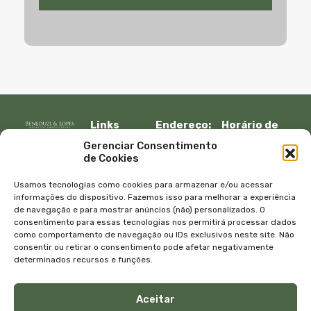
Links
Endereço:
Horário de
Rápidos:
R. Lauro
atendimento:
Gerenciar Consentimento
Início
Muller, 917 –
Segunda à
de Cookies
Fazenda
sexta:
Imóveis
Itajaí, SC –
08:30 – 12:00
Empresa
Usamos tecnologias como cookies para armazenar e/ou acessar
CEP 88301-
13:30 – 18:00
Equipe
informações do dispositivo. Fazemos isso para melhorar a experiência
401
de navegação e para mostrar anúncios (não) personalizados. O
Sábado e
Blog
consentimento para essas tecnologias nos permitirá processar dados
Telefone:
domingo
Contato
como comportamento de navegação ou IDs exclusivos neste site. Não
+55 47
com
Política de
consentir ou retirar o consentimento pode afetar negativamente
3045-4070
agendamento
privacidade
determinados recursos e funções.
WhatsApp:
E-mail:
+55 47
atendimento@bene
Aceitar
99615-9333