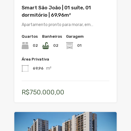
Smart São João | 01 suíte, 01
dormitório | 69,96m²
Apartamento pronto para morar, em…
Quartos
Banheiros
Garagem
02
02
01
Área Privativa
m²
69,96
R$750.000,00