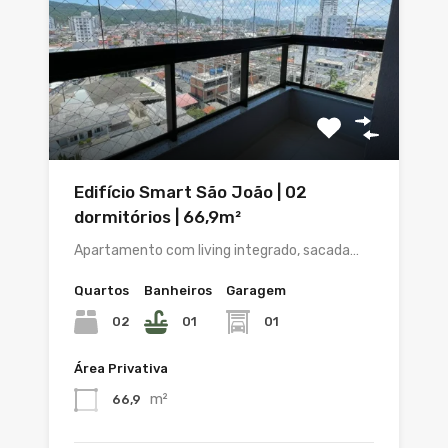
Edifício Smart São João | 02
dormitórios | 66,9m²
Apartamento com living integrado, sacada…
Quartos
Banheiros
Garagem
02
01
01
Área Privativa
m²
66,9