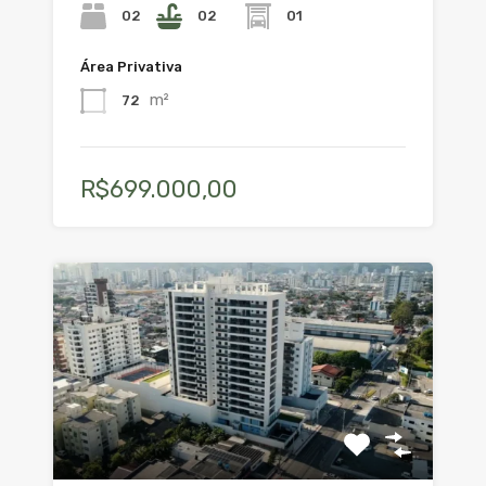
02
02
01
Área Privativa
m²
72
R$699.000,00