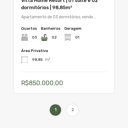
Vitta Home Resort | 01 suíte e 02
dormitórios | 98,85m²
Apartamento de 03 dormitórios, sendo…
Quartos
Banheiros
Garagem
03
02
01
Área Privativa
m²
98,85
R$850.000,00
1
2