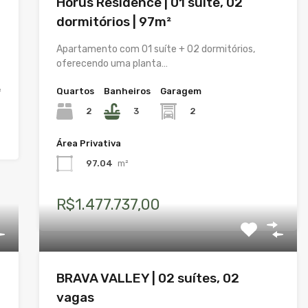
Hórus Residence | 01 suíte, 02
dormitórios | 97m²
Apartamento com 01 suíte + 02 dormitórios,
oferecendo uma planta…
Quartos
Banheiros
Garagem
²
2
3
2
Área Privativa
97.04
m²
R$1.477.737,00
BRAVA VALLEY | 02 suítes, 02
vagas