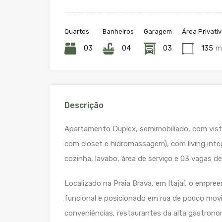
Quartos
Banheiros
Garagem
Área Privati
03
04
03
135
m
Descrição
Apartamento Duplex, semimobiliado, com vista
com closet e hidromassagem), com living int
cozinha, lavabo, área de serviço e 03 vagas d
Localizado na Praia Brava, em Itajaí, o empre
funcional e posicionado em rua de pouco mov
conveniências, restaurantes da alta gastrono