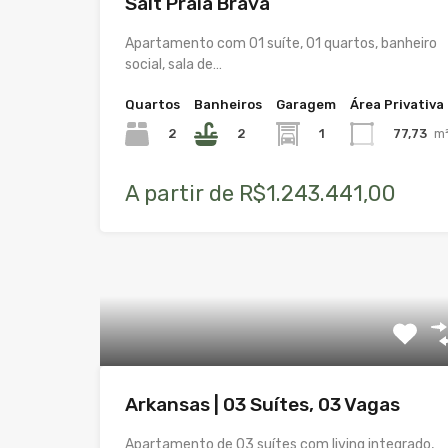
Salt Praia Brava
Apartamento com 01 suíte, 01 quartos, banheiro
social, sala de…
Quartos
Banheiros
Garagem
Área Privativa
2
2
1
77,73
m
A partir de R$1.243.441,00
Arkansas | 03 Suítes, 03 Vagas
Apartamento de 03 suítes com living integrado,