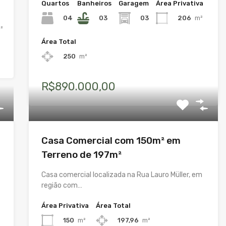
Quartos
Banheiros
Garagem
Área Privativa
04
03
03
206
m²
²
Área Total
250
m²
R$890.000,00
Casa Comercial com 150m² em
Terreno de 197m²
Casa comercial localizada na Rua Lauro Müller, em
região com…
Área Privativa
Área Total
150
m²
197,96
m²