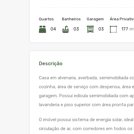
Quartos
Banheiros
Garagem
Área Privati
04
03
03
177
m
Descrição
Casa em alvenaria, averbada, semimobiliada com
cozinha, área de serviço com despensa, área 
garagem. Possui edícula semimobiliada com ap
lavanderia e piso superior com área pronta pa
O imóvel possui sistema de energia solar, ideal
circulação de ar, com corredores em todos os 