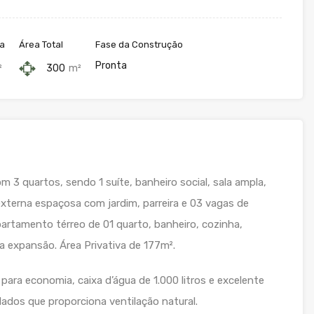
va
Área Total
Fase da Construção
Pronta
²
300
m²
 3 quartos, sendo 1 suíte, banheiro social, sala ampla,
externa espaçosa com jardim, parreira e 03 vagas de
artamento térreo de 01 quarto, banheiro, cozinha,
ra expansão. Área Privativa de 177m².
 para economia, caixa d’água de 1.000 litros e excelente
lados que proporciona ventilação natural.