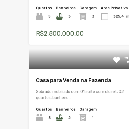
Quartos
Banheiros
Garagem
Área Privativa
5
3
3
325.4
m
R$2.800.000,00
Casa para Venda na Fazenda
Sobrado mobiliado com 01 suíte com closet, 02
quartos, banheiro…
Quartos
Banheiros
Garagem
3
2
1