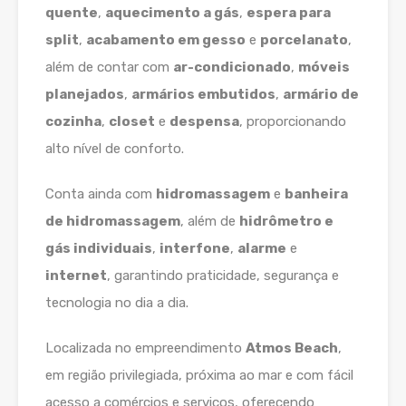
quente
,
aquecimento a gás
,
espera para
split
,
acabamento em gesso
e
porcelanato
,
além de contar com
ar-condicionado
,
móveis
planejados
,
armários embutidos
,
armário de
cozinha
,
closet
e
despensa
, proporcionando
alto nível de conforto.
Conta ainda com
hidromassagem
e
banheira
de hidromassagem
, além de
hidrômetro e
gás individuais
,
interfone
,
alarme
e
internet
, garantindo praticidade, segurança e
tecnologia no dia a dia.
Localizada no empreendimento
Atmos Beach
,
em região privilegiada, próxima ao mar e com fácil
acesso a comércios e serviços, oferecendo