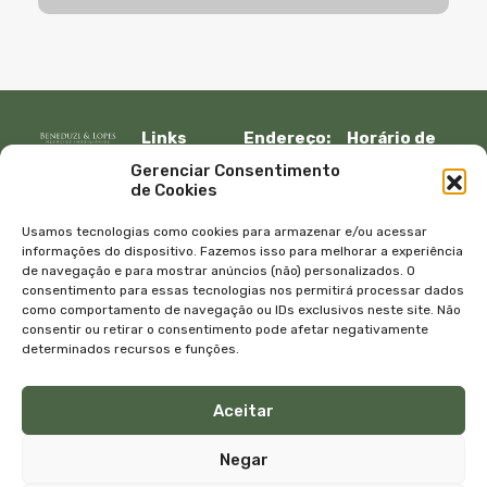
Links
Endereço:
Horário de
Rápidos:
R. Lauro
atendimento:
Gerenciar Consentimento
Início
Muller, 917 –
Segunda à
de Cookies
Fazenda
sexta:
Imóveis
Itajaí, SC –
08:30 – 12:00
Empresa
Usamos tecnologias como cookies para armazenar e/ou acessar
CEP 88301-
13:30 – 18:00
Equipe
informações do dispositivo. Fazemos isso para melhorar a experiência
401
de navegação e para mostrar anúncios (não) personalizados. O
Sábado e
Blog
consentimento para essas tecnologias nos permitirá processar dados
Telefone:
domingo
Contato
como comportamento de navegação ou IDs exclusivos neste site. Não
+55 47
com
Política de
consentir ou retirar o consentimento pode afetar negativamente
3045-4070
agendamento
privacidade
determinados recursos e funções.
WhatsApp:
E-mail:
+55 47
atendimento@bene
Aceitar
99615-9333
Negar