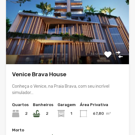
Venice Brava House
Conheça o Venice, na Praia Brava, com seu incrível
simulador…
Quartos
Banheiros
Garagem
Área Privativa
2
2
1
67,80
m²
Morto