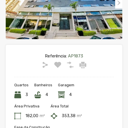
Referência:
AP1873
Quartos
Banheiros
Garagem
3
4
4
Área Privativa
Área Total
182,00
m²
353,38
m²
Fase da Construção