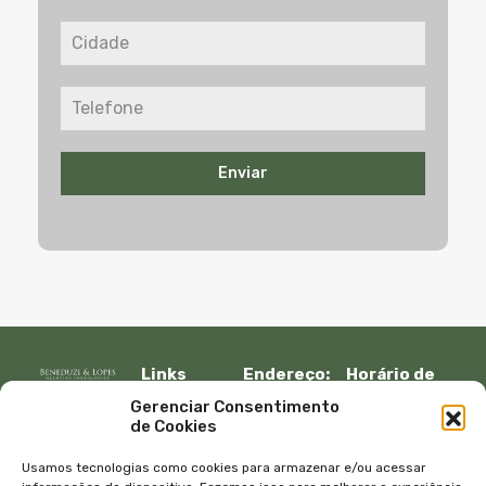
Enviar
Links
Endereço:
Horário de
Rápidos:
R. Lauro
atendimento:
Gerenciar Consentimento
Início
Muller, 917 –
Segunda à
de Cookies
Fazenda
sexta:
Imóveis
Itajaí, SC –
08:30 – 12:00
Empresa
Usamos tecnologias como cookies para armazenar e/ou acessar
CEP 88301-
13:30 – 18:00