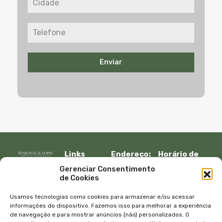
Enviar
Links
Endereço:
Horário de
Rápidos:
R. Lauro
atendimento:
Gerenciar Consentimento
Início
Muller, 917 –
Segunda à
de Cookies
Fazenda
sexta:
Imóveis
Itajaí, SC –
08:30 – 12:00
Empresa
Usamos tecnologias como cookies para armazenar e/ou acessar
CEP 88301-
13:30 – 18:00
Equipe
informações do dispositivo. Fazemos isso para melhorar a experiência
401
de navegação e para mostrar anúncios (não) personalizados. O
Sábado e
Blog