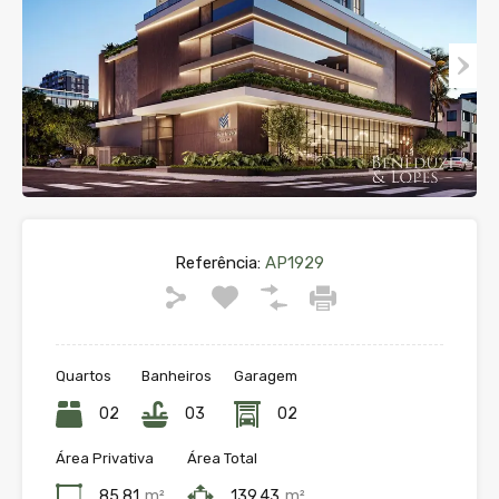
Referência:
AP1929
Quartos
Banheiros
Garagem
02
03
02
Área Privativa
Área Total
85,81
m²
139,43
m²