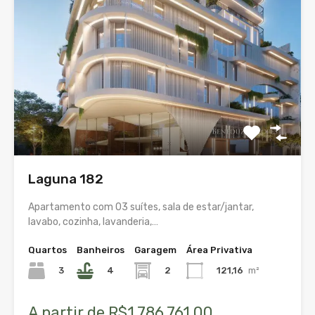
Laguna 182
Apartamento com 03 suítes, sala de estar/jantar,
lavabo, cozinha, lavanderia,…
Quartos
Banheiros
Garagem
Área Privativa
3
4
2
121,16
m²
A partir de R$1.786.761,00