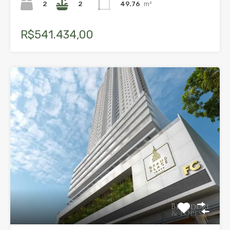
2
2
49.76
m²
R$541.434,00