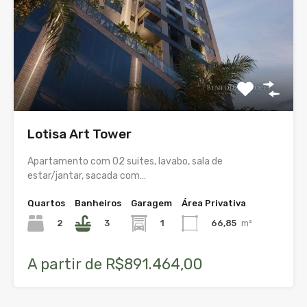
Lotisa Art Tower
Apartamento com 02 suites, lavabo, sala de
estar/jantar, sacada com…
Quartos
Banheiros
Garagem
Área Privativa
2
3
1
66,85
m²
A partir de R$891.464,00