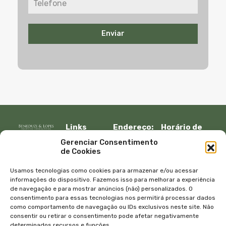
Enviar
Links
Endereço:
Horário de
Rápidos:
R. Lauro
atendimento:
Gerenciar Consentimento
Início
Muller, 917 –
Segunda à
de Cookies
Fazenda
sexta:
Imóveis
Itajaí, SC –
08:30 – 12:00
Empresa
Usamos tecnologias como cookies para armazenar e/ou acessar
CEP 88301-
13:30 – 18:00
Equipe
informações do dispositivo. Fazemos isso para melhorar a experiência
401
de navegação e para mostrar anúncios (não) personalizados. O
Sábado e
Blog
consentimento para essas tecnologias nos permitirá processar dados
Telefone:
domingo
Contato
como comportamento de navegação ou IDs exclusivos neste site. Não
+55 47
com
Política de
consentir ou retirar o consentimento pode afetar negativamente
3045-4070
agendamento
privacidade
determinados recursos e funções.