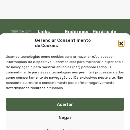
Links
Endereço:
Horário de
Rápidos:
R. Lauro
atendimento:
Gerenciar Consentimento
Início
Muller, 917 –
Segunda à
de Cookies
Fazenda
sexta:
Imóveis
Itajaí, SC –
08:30 – 12:00
Empresa
Usamos tecnologias como cookies para armazenar e/ou acessar
CEP 88301-
13:30 – 18:00
Equipe
informações do dispositivo. Fazemos isso para melhorar a experiência
401
de navegação e para mostrar anúncios (não) personalizados. O
Sábado e
Blog
consentimento para essas tecnologias nos permitirá processar dados
Telefone:
domingo
Contato
como comportamento de navegação ou IDs exclusivos neste site. Não
+55 47
com
Política de
consentir ou retirar o consentimento pode afetar negativamente
3045-4070
agendamento
privacidade
determinados recursos e funções.
WhatsApp:
E-mail:
+55 47
atendimento@bene
Aceitar
99615-9333
Negar