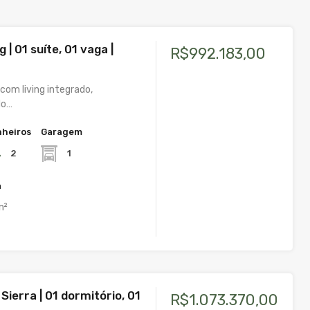
 | 01 suíte, 01 vaga |
R$992.183,00
om living integrado,
do…
heiros
Garagem
2
1
a
m²
Sierra | 01 dormitório, 01
R$1.073.370,00