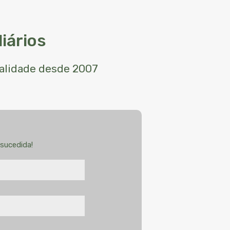
iários
ualidade desde 2007
sucedida!