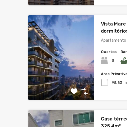
Vista Mare 
dormitório
Apartamento 
Quartos
Ban
3
Área Privativ
95.83
Casa térreo
325.4m²