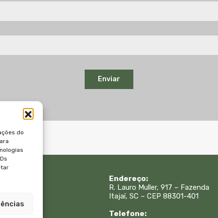
Enviar
ações do
para
nologias
IDs
etar
 Rápidos:
Endereço:
R. Lauro Muller, 917 – Fazenda
Itajaí, SC – CEP 88301-401
is
rências
sa
Telefone: