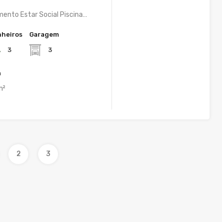
ento Estar Social Piscina…
heiros
Garagem
3
3
a
m²
2
3