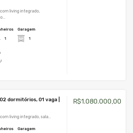
om living integrado,
do…
heiros
Garagem
1
1
a
²
02 dormitórios, 01 vaga |
R$1.080.000,00
om living integrado, sala…
heiros
Garagem