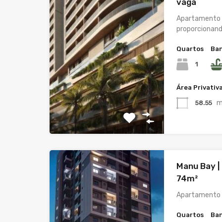
vaga
Apartamento c
proporcionan
Quartos
Ban
1
Área Privativ
m
58.55
Manu Bay | 
74m²
Apartamento c
Quartos
Ban