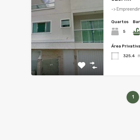
-> Empreendim
Quartos
Ban
5
Área Privativ
325.4
1