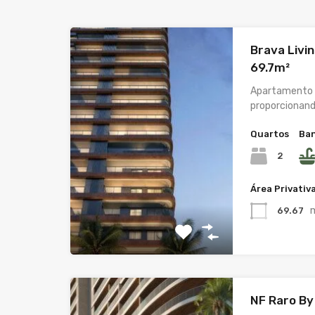
Brava Living
69.7m²
Apartamento c
proporcionan
Quartos
Ban
2
Área Privativ
69.67
NF Raro By 