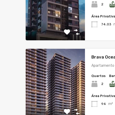
2
Área Privativ
74.03
Brava Ocea
Apartamento 
Quartos
Ban
2
Área Privativ
m²
94