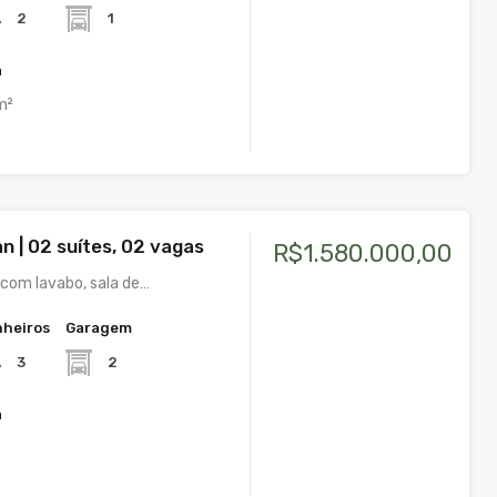
2
1
a
m²
n | 02 suítes, 02 vagas
R$1.580.000,00
com lavabo, sala de…
heiros
Garagem
3
2
a