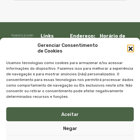
Links
Endereço:
Horário de
Rápidos:
R. Lauro
atendimento:
Gerenciar Consentimento
Início
Muller, 917 –
Segunda à
de Cookies
Fazenda
sexta:
Imóveis
Itajaí, SC –
08:30 – 12:00
Empresa
Usamos tecnologias como cookies para armazenar e/ou acessar
CEP 88301-
13:30 – 18:00
Equipe
informações do dispositivo. Fazemos isso para melhorar a experiência
401
de navegação e para mostrar anúncios (não) personalizados. O
Sábado e
Blog
consentimento para essas tecnologias nos permitirá processar dados
Telefone:
domingo
Contato
como comportamento de navegação ou IDs exclusivos neste site. Não
+55 47
com
Política de
consentir ou retirar o consentimento pode afetar negativamente
3045-4070
agendamento
privacidade
determinados recursos e funções.
WhatsApp:
E-mail:
+55 47
atendimento@bene
Aceitar
99615-9333
Negar