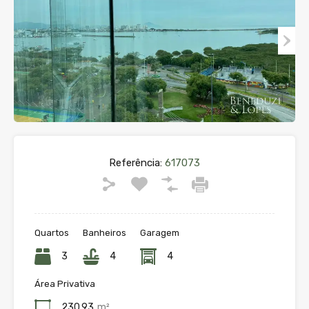
Referência:
617073
Quartos
Banheiros
Garagem
3
4
4
Área Privativa
230.93
m²